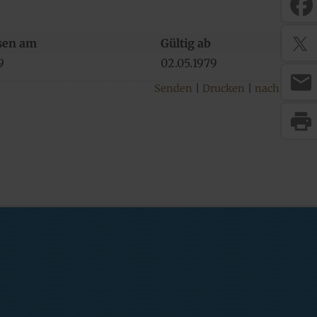
sen am
Gültig ab
9
02.​05.​1979
mail
Senden
Drucken
nach oben
print