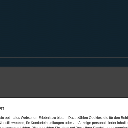
en
n optimales Webseiten-Erlebnis zu bieten. Dazu zählen Cookies, die für den Betri
tatistikzwecken, für Komforteinstellungen oder zur Anzeige personalisierter Inhalt