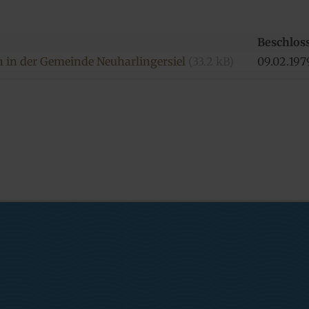
Beschlos
n in der Gemeinde Neuharlingersiel
(33.2 kB)
09.​02.​197